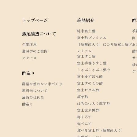
トップページ
商品紹介
酢
純米富士酢
季
飯尾醸造について
富士酢プレミアム
肉
企業理念
【酢酸菌入り】にごり酢富士酢プ
お
レミアム
蔵見学のご案内
酢
富士すし酢
アクセス
サ
富士手巻きすし酢
炒
しゃぶしゃぶに夢中
デ
酢造り
富士ゆずぽん酢
富士すのもの酢
農薬を使わない
米づくり
富士ピクル酢
原料米について
紅芋酢
清酒の仕込み
はちみつ入り紅芋酢
酢造り
富士玄米黒酢
梅くろす
梅べにす
食べる富士酢（酢酸菌入り）
赤酢プレミアム