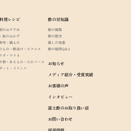
料理レシピ
酢の豆知識
節のおすすめ
酢の種類
・魚のおかず
酢の歴史
寿司・鍋もの
暮しの知恵
のもの・酢漬け・ピクルス
酢の疑問Q&A
ラダ・マリネ
め物・あえもの・たれソース
お知らせ
ザート・ドリンク
メディア紹介・受賞実績
お客様の声
インタビュー
富士酢のお取り扱い店
お問い合わせ
採用情報