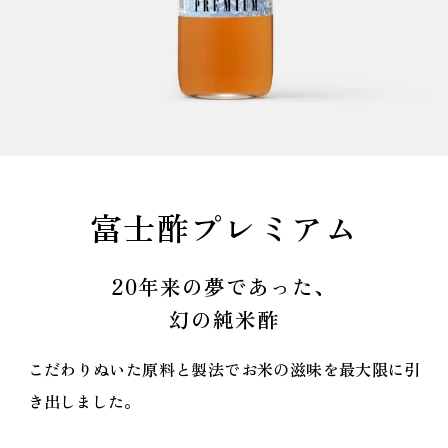
純米富士酢
富士酢プレミアム
富士ピクル酢
まろやかな旨みと
野菜を切って漬けるだけ。
20年来の夢であった、
コクの純米酢
おいしいピクルスのできあがり！
幻の純米酢
明治26年の創業より
変わらぬ製法で造った「純米富士
こだわりぬいた原料と製法で
生野菜をそのまま漬けるだけ。
お米の滋味を
美味しいピクルスを簡
最大限に引
酢」は
私どもの看板商品です。
き出しました。
単に。