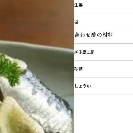
生姜
塩
合わせ酢の材料
純米富士酢
砂糖
しょうゆ