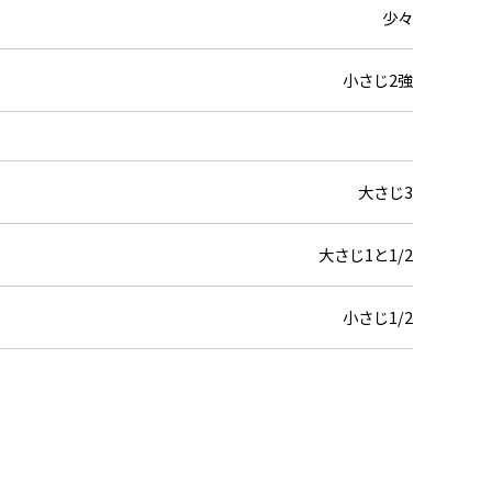
少々
小さじ2強
大さじ3
大さじ1と1/2
小さじ1/2