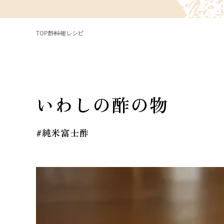
TOP
酢料理レシピ
いわしの酢の物
#純米富士酢