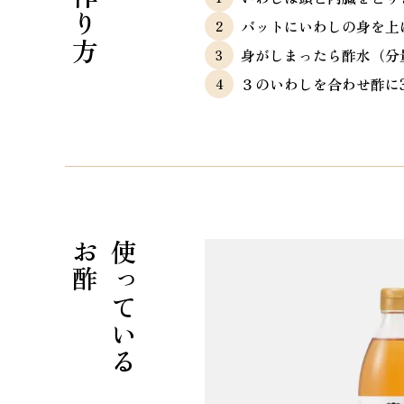
作り方
バットにいわしの身を上に
身がしまったら酢水（分
３のいわしを合わせ酢に
お酢
使っている