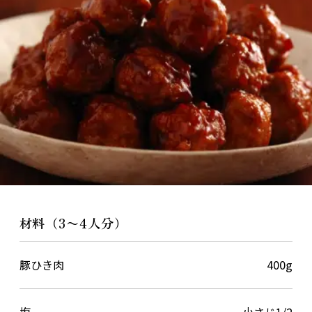
材料（3〜4人分）
豚ひき肉
400g
塩
小さじ1/2