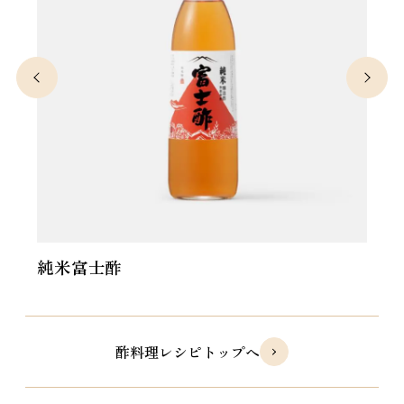
純米富士酢
富士玄米黒酢
酢料理レシピトップへ