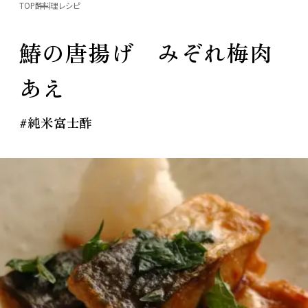
TOP
酢料理レシピ
鰆の唐揚げ みぞれ梅肉
あえ
#純米富士酢