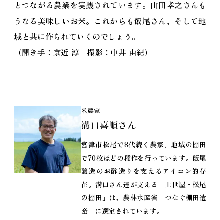
とつながる農業を実践されています。山田孝之さんも
うなる美味しいお米。これからも飯尾さん、そして地
域と共に作られていくのでしょう。
（聞き手：京近 淳 撮影：中井 由紀）
米農家
溝口喜順さん
宮津市松尾で8代続く農家。地域の棚田
で70枚ほどの稲作を行っています。飯尾
醸造のお酢造りを支えるアイコン的存
在。溝口さん達が支える「上世屋・松尾
の棚田」は、農林水産省「つなぐ棚田遺
産」に選定されています。