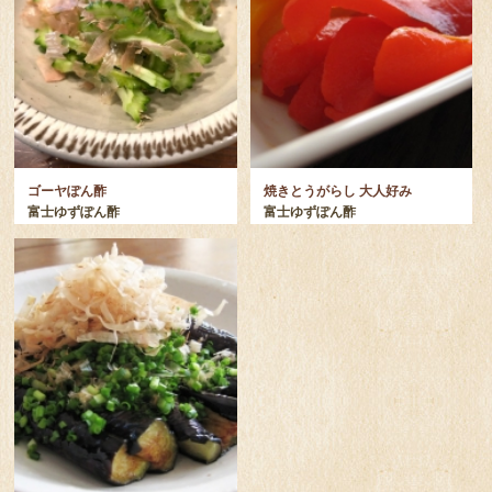
ゴーヤぽん酢
焼きとうがらし 大人好み
富士ゆずぽん酢
富士ゆずぽん酢