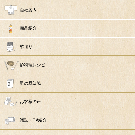
会社案内
商品紹介
酢造り
酢料理レシピ
酢の豆知識
お客様の声
雑誌・TV紹介