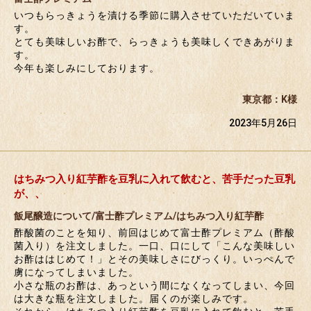
いつもらっきょうを漬ける季節に購入させていただいていま
す。
とても美味しいお酢で、らっきょうも美味しくできあがりま
す。
今年も楽しみにしております。
東京都：K様
2023年5月26日
はちみつ入り紅芋酢を豆乳に入れて飲むと、苦手だった豆乳
が、、
飯尾醸造について/富士酢プレミアム/はちみつ入り紅芋酢
酢酸菌のことを知り、前回はじめて富士酢プレミアム（酢酸
菌入り）を注文しました。一口、口にして「こんな美味しい
お酢ははじめて！」とその美味しさにびっくり。いっぺんで
虜になってしまいました。
小さな瓶のお酢は、あっという間になくなってしまい、今回
は大きな瓶を注文しました。届くのが楽しみです。