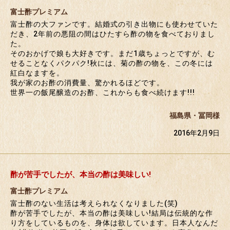
富士酢プレミアム
富士酢の大ファンです。結婚式の引き出物にも使わせていた
だき、2年前の悪阻の間はひたすら酢の物を食べておりまし
た。
そのおかげで娘も大好きです。まだ1歳ちょっとですが、む
せることなくパクパク!秋には、菊の酢の物を、この冬には
紅白なますを。
我が家のお酢の消費量、驚かれるほどです。
世界一の飯尾醸造のお酢、これからも食べ続けます!!!
福島県・冨岡様
2016年2月9日
酢が苦手でしたが、本当の酢は美味しい!
富士酢プレミアム
富士酢のない生活は考えられなくなりました(笑)
酢が苦手でしたが、本当の酢は美味しい!結局は伝統的な作
り方をしているものを、身体は欲しています。日本人なんだ