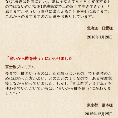
な(北海道は外国に近い)、遺伝子なんてそうそう変化するも
のではないのだなあ(農耕民族で土の近くで生きてきた)、と
感じます。そういう食品に出会えることを幸せに感じます。
これからのますますのご活躍をお祈りしています。
北海道・日置様
2016年1月28日
「旨いから酢を使う」にかわりました
富士酢プレミアム
今まで、酢というものは、ただ酸っぱいもの、でも身体のた
めには摂った方がよい、とのことのようなので、ある程度我
慢しながら摂っていました。しかし「富士酢プレミアム」を
使わせていただいてからは、"旨いから酢を使う"にかわりま
した^ - ^
東京都・藤本様
2015年12月25日