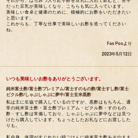
それから、はちみつ入り紅芋酢を豆乳に入れて飲むと、苦手
だった豆乳が美味しくなり、こちらも気に入っています。
美味しい食卓と健康のために、積極的にお酢をいただきたい
と思います。
これからも、丁寧な仕事で美味しいお酢を造ってください
ね。
Fan Posより
2023年5月12日
いつも美味しいお酢をありがとうございます。
純米富士酢/富士酢プレミアム/富士すのもの酢/富士すし酢/富士
ピクル酢/しゃぶしゃぶに夢中/富士玄米黒酢
私は主に生協で購入しているのですが、黒酢はもちろん、通
常の純米富士酢・富士酢プレミアム・ピクル酢・すのもの
酢・すし酢は常備しており、しゃぶしゃぶに夢中などは見つ
けたら購入しています。ちょっとしたお礼などにお渡しした
りも。
私自身、体調がすぐれない時ごはんに純米富士酢をそのまま