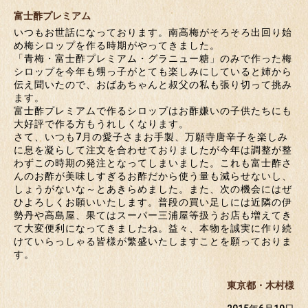
富士酢プレミアム
いつもお世話になっております。南高梅がそろそろ出回り始
め梅シロップを作る時期がやってきました。
「青梅・富士酢プレミアム・グラニュー糖」のみで作った梅
シロップを今年も甥っ子がとても楽しみにしていると姉から
伝え聞いたので、おばあちゃんと叔父の私も張り切って挑み
ます。
富士酢プレミアムで作るシロップはお酢嫌いの子供たちにも
大好評で作る方もうれしくなります。
さて、いつも7月の愛子さまお手製、万願寺唐辛子を楽しみ
に息を凝らして注文を合わせておりましたが今年は調整が整
わずこの時期の発注となってしまいました。これも富士酢さ
んのお酢が美味しすぎるお酢だから使う量も減らせないし、
しょうがないな～とあきらめました。また、次の機会にはぜ
ひよろしくお願いいたします。普段の買い足しには近隣の伊
勢丹や高島屋、果てはスーパー三浦屋等扱うお店も増えてき
て大変便利になってきましたね。益々、本物を誠実に作り続
けていらっしゃる皆様が繁盛いたしますことを願っておりま
す。
東京都・木村様