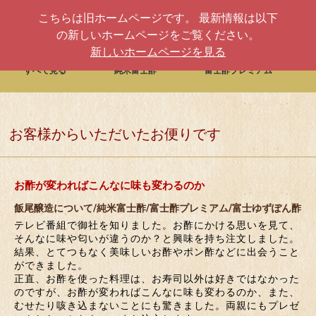
こちらは旧ホームページです。 最新情報は以下
の新しいホームページをご覧ください。
新しいホームページを見る
すべて見る
純米富士酢
富士酢プレミアム
お客様からいただいたお便りです
お酢が変わればこんなに味も変わるのか
飯尾醸造について/純米富士酢/富士酢プレミアム/富士ゆずぽん酢
テレビ番組で御社を知りました。お酢にかける思いを見て、
そんなに味や匂いが違うのか？と興味を持ち注文しました。
結果、とてつもなく美味しいお酢やポン酢などに出会うこと
ができました。
正直、お酢を使った料理は、お寿司以外は好きではなかった
のですが、お酢が変わればこんなに味も変わるのか、また、
むせたり咳き込まないことにも驚きました。両親にもプレゼ