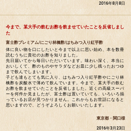
2016年8月8日
今まで、某大手の飲むお酢を飲ませていたことを反省しまし
た
富士酢プレミアム/にごり林檎酢/はちみつ入り紅芋酢
体に良い物を口にしたいと今まで以上に思い始め、本を数冊
読むうちに貴社のお酢を知りました。
先日届いてから毎日いただいています。味わい深く、本当に
おいしくて、酢のものやサラダなどお皿に少し残ったおつゆ
まで飲んでしまいます。
子ども達もとても気に入り、はちみつ入り紅芋酢やにごり林
檎酢を炭酸水で薄めて飲んでいます。今まで、某大手の飲む
お酢を飲ませていたことを反省しました。近くの高級スーパ
ーを何件か見ましたが、富士酢は置いていても、いろいろ揃
っているお店が見つかりません。これからもお世話になると
思いますので、どうぞよろしくお願いいたします。
東京都・関口様
2016年3月23日