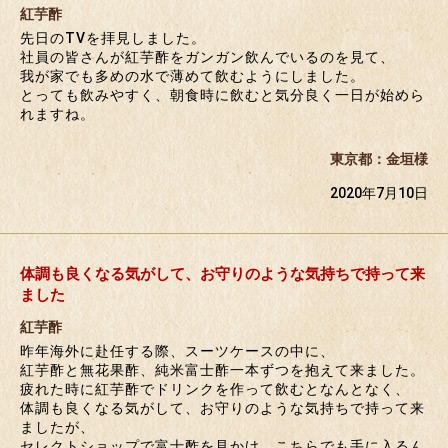
紅芋酢
先日のTVを拝見しました。
社員の皆さんが紅芋酢をガンガン飲んでいるのを見て、
我が家でも多めの水で薄めて飲むようにしました。
とっても飲みやすく、朝食時に飲むと気分良く一日が始めら
れますね。
東京都：金垣様
2020年7月10日
体調も良くなる気がして、お守りのような気持ちで持って来
ました
紅芋酢
昨年海外に赴任する際、スーツケースの中に、
紅芋酢と無花果酢、純米富士酢一本ずつを抱えて来ました。
疲れた時に紅芋酢でドリンクを作って飲むとなんとなく、
体調も良くなる気がして、お守りのような気持ちで持って来
ましたが、
セレクトショップで富士酢を見かけ、こちらでも手に入るん