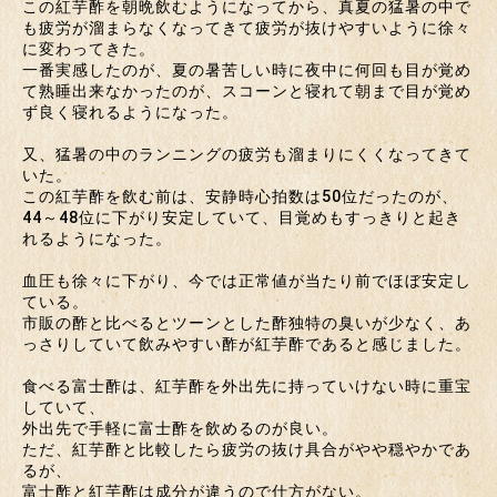
この紅芋酢を朝晩飲むようになってから、真夏の猛暑の中で
も疲労が溜まらなくなってきて疲労が抜けやすいように徐々
に変わってきた。
一番実感したのが、夏の暑苦しい時に夜中に何回も目が覚め
て熟睡出来なかったのが、スコーンと寝れて朝まで目が覚め
ず良く寝れるようになった。
又、猛暑の中のランニングの疲労も溜まりにくくなってきて
いた。
この紅芋酢を飲む前は、安静時心拍数は50位だったのが、
44～48位に下がり安定していて、目覚めもすっきりと起き
れるようになった。
血圧も徐々に下がり、今では正常値が当たり前でほぼ安定し
ている。
市販の酢と比べるとツーンとした酢独特の臭いが少なく、あ
っさりしていて飲みやすい酢が紅芋酢であると感じました。
食べる富士酢は、紅芋酢を外出先に持っていけない時に重宝
していて、
外出先で手軽に富士酢を飲めるのが良い。
ただ、紅芋酢と比較したら疲労の抜け具合がやや穏やかであ
るが、
富士酢と紅芋酢は成分が違うので仕方がない。