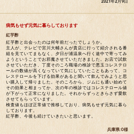
2021年2月9日
病気もせず元気に暮らしております
紅芋酢
紅芋酢と出会ったのは何年前だったでしょうか。
主人が、テレビで宮川大輔さんが貴店に行って紹介される番
組を見ていてまもなく、夕日が浦温泉へ行く途中で寄ってみ
ようということでお邪魔させていただきました。お店で試飲
させていただき、丁度そのころ職場の検診で悪玉コレステロ
ールの数値が高くなっていて気にしていたこともあって、コ
レステロールを下げる効果があると聞いて飲んでみようと思
い購入して帰りました。そのころから、ジムにも通い始めて
その効果と相まってか、次の年の検診ではコレステロール値
が下がって正常になりました。それからずっときらさず愛飲
させてもらっています。
検査値もほぼ正常値で推移しており、病気もせず元気に暮ら
しております。
紅芋酢、今後も続けていきたいと思います。
兵庫県:O様