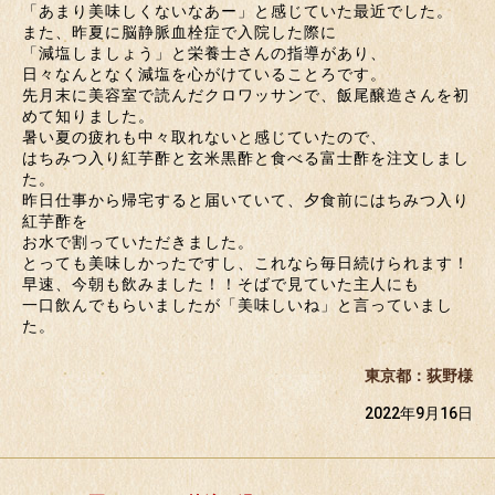
「あまり美味しくないなあー」と感じていた最近でした。
また、昨夏に脳静脈血栓症で入院した際に
「減塩しましょう」と栄養士さんの指導があり、
日々なんとなく減塩を心がけていることろです。
先月末に美容室で読んだクロワッサンで、飯尾醸造さんを初
めて知りました。
暑い夏の疲れも中々取れないと感じていたので、
はちみつ入り紅芋酢と玄米黒酢と食べる富士酢を注文しまし
た。
昨日仕事から帰宅すると届いていて、夕食前にはちみつ入り
紅芋酢を
お水で割っていただきました。
とっても美味しかったですし、これなら毎日続けられます！
早速、今朝も飲みました！！そばで見ていた主人にも
一口飲んでもらいましたが「美味しいね」と言っていまし
た。
東京都：荻野様
2022年9月16日