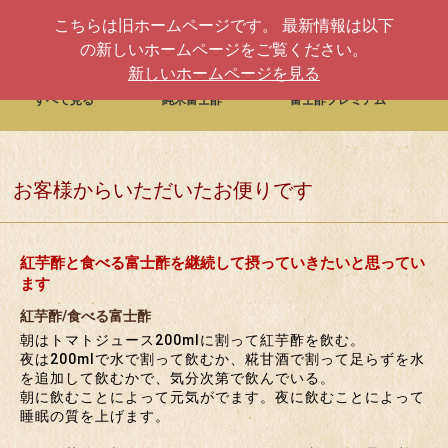
こちらは旧ホームページです。 最新情報は以下
の新しいホームページをご覧ください。
新しいホームページを見る
すべて見る
純米富士酢
富士酢プレミアム
お客様からいただいたお便りです
紅芋酢と食べる富士酢を継続して摂っていきたいと思ってい
ます
紅芋酢/食べる富士酢
朝はトマトジュース200mlに割って紅芋酢を飲む。
夜は200mlで水で割って飲むか、糀甘酒で割って足らずを水
を追加して飲むかで、気分次第で飲んでいる。
朝に飲むことによって元気がでます。夜に飲むことによって
睡眠の質を上げます。