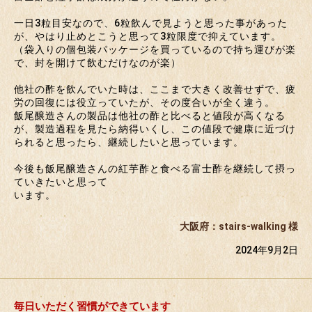
一日3粒目安なので、6粒飲んで見ようと思った事があった
が、やはり止めとこうと思って3粒限度で抑えています。
（袋入りの個包装パッケージを買っているので持ち運びが楽
で、封を開けて飲むだけなのが楽）
他社の酢を飲んでいた時は、ここまで大きく改善せずで、疲
労の回復には役立っていたが、その度合いが全く違う。
飯尾醸造さんの製品は他社の酢と比べると値段が高くなる
が、製造過程を見たら納得いくし、この値段で健康に近づけ
られると思ったら、継続したいと思っています。
今後も飯尾醸造さんの紅芋酢と食べる富士酢を継続して摂っ
ていきたいと思って
います。
大阪府：stairs-walking 様
2024年9月2日
毎日いただく習慣ができています