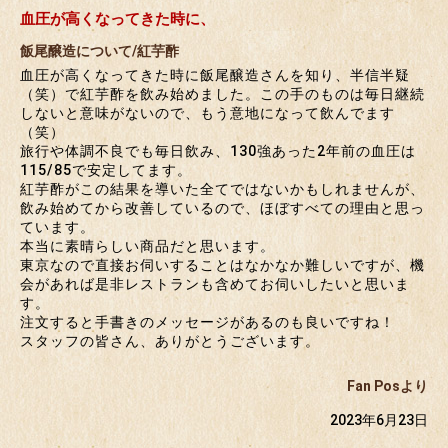
血圧が高くなってきた時に、
飯尾醸造について/紅芋酢
血圧が高くなってきた時に飯尾醸造さんを知り、半信半疑
（笑）で紅芋酢を飲み始めました。この手のものは毎日継続
しないと意味がないので、もう意地になって飲んでます
（笑）
旅行や体調不良でも毎日飲み、130強あった2年前の血圧は
115/85で安定してます。
紅芋酢がこの結果を導いた全てではないかもしれませんが、
飲み始めてから改善しているので、ほぼすべての理由と思っ
ています。
本当に素晴らしい商品だと思います。
東京なので直接お伺いすることはなかなか難しいですが、機
会があれば是非レストランも含めてお伺いしたいと思いま
す。
注文すると手書きのメッセージがあるのも良いですね！
スタッフの皆さん、ありがとうございます。
Fan Posより
2023年6月23日