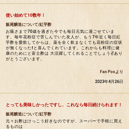
使い始めて10数年！
飯尾醸造について/紅芋酢
お蔭さまで70歳を過ぎた今でも毎日元気に過ごせていま
す。毎年花粉症で苦しんでいた友人が、もう7年近く毎日紅
芋酢を愛飲してからは、薬を全く飲まなくても花粉症の症状
が無くなった❗️と喜んでくれています。これからも料理に健
康のためにと富士酢は 大活躍してくれることでしょう✌️あり
がとうございます。
Fan Posより
2023年4月26日
とっても美味しかったですし、これなら毎日続けられます！
飯尾醸造について/紅芋酢
元々お酢はけっこう好きなのですが、スーパーで手軽に買え
るものは