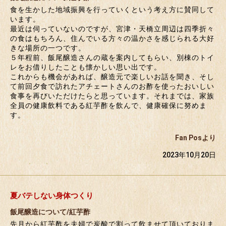
食を生かした地域振興を行っていくという考え方に賛同して
います。
最近は伺っていないのですが、宮津・天橋立周辺は四季折々
の食はもちろん、住んでいる方々の温かさを感じられる大好
きな場所の一つです。
５年程前、飯尾醸造さんの蔵を案内してもらい、別棟のトイ
レをお借りしたことも懐かしい思い出です。
これからも機会があれば、醸造元で楽しいお話を聞き、そし
て前回夕食で訪れたアチェートさんのお酢を使ったおいしい
食事を再びいただけたらと思っています。それまでは、家族
全員の健康飲料である紅芋酢を飲んで、健康確保に努めま
す。
Fan Posより
2023年10月20日
夏バテしない身体つくり
飯尾醸造について/紅芋酢
先月から紅芋酢を夫婦で炭酸で割って飲ませて頂いておりま