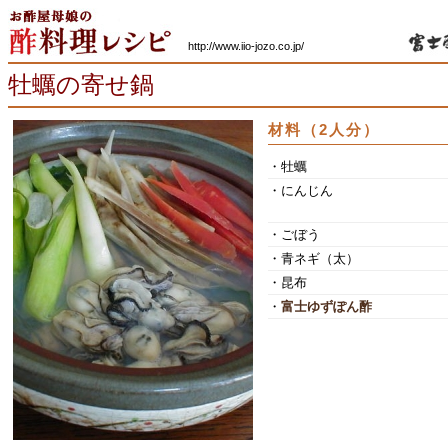
http://www.iio-jozo.co.jp/
牡蠣の寄せ鍋
材料（2人分）
・牡蠣
・にんじん
・ごぼう
・青ネギ（太）
・昆布
・
富士ゆずぽん酢