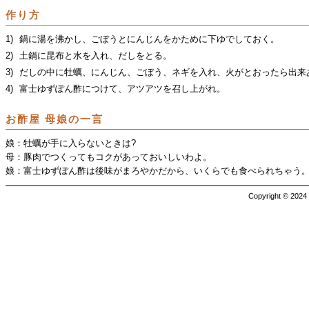
作り方
1)
鍋に湯を沸かし、ごぼうとにんじんをかために下ゆでしておく。
2)
土鍋に昆布と水を入れ、だしをとる。
3)
だしの中に牡蠣、にんじん、ごぼう、ネギを入れ、火がとおったら出来
4)
富士ゆずぽん酢につけて、アツアツを召し上がれ。
お酢屋 母娘の一言
娘：
牡蠣が手に入らないときは?
母：
豚肉でつくってもコクがあっておいしいわよ。
娘：
富士ゆずぽん酢は後味がまろやかだから、いくらでも食べられちゃう
Copyright © 2024 I